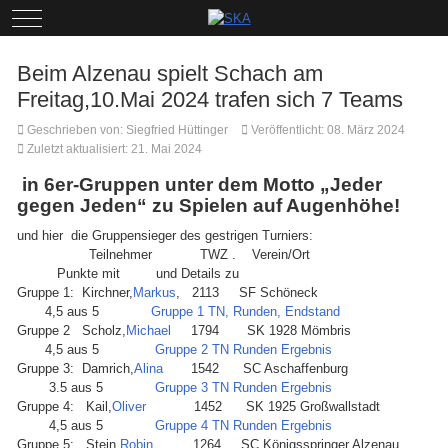
Mobile Menu Toggle
Beim Alzenau spielt Schach am
Freitag,10.Mai 2024 trafen sich 7 Teams
Geschrieben von:
Siegfried Hüttinger
Veröffentlicht: 08. März 2024
Zuletzt aktualisiert: 21. Mai 2024
in 6er-Gruppen unter dem Motto
„Jeder
gegen Jeden“ zu Spielen auf Augenhöhe!
und hier die Gruppensieger des gestrigen Turniers:
Teilnehmer TWZ . Verein/Ort
Punkte mit und Details zu
Gruppe 1: Kirchner,
Markus
, 2113 SF Schöneck
4,5 aus 5
Gruppe 1 TN, Runden, Endstand
Gruppe 2 Scholz,
Michael
1794 SK 1928 Mömbris
4,5 aus 5
Gruppe 2 TN Runden Ergebnis
Gruppe 3: Damrich,
Alina
1542 SC Aschaffenburg
3.5 aus 5
Gruppe 3 TN Runden Ergebnis
Gruppe 4: Kail,
Oliver
1452 SK 1925 Großwallstadt
4,5 aus 5
Gruppe 4 TN Runden Ergebnis
Gruppe 5: Stein,
Robin
1264 SC Königsspringer Alzenau.