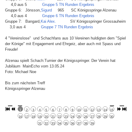
4,0 aus 5
Gruppe 5 TN Runden Ergebnis
Gruppe 6: Jönsson,
Sigurd
965 SC Königsspringe Alzenau
4,0 aus 4
Gruppe 6 TN Runden Ergebnis
Gruppe 7: Bangard,
Kai Alex.
SV Königsspringer Grossauheim
3,0 aus 4
Gruppe 7 TN Runden Ergebnis
4 "Vereinslose" und Schachfans aus 10 Vereinen huldigten dem "Spiel
der Könige" mit Engagement und Ehrgeiz, aber auch mit Spass und
Freude!
Alzenau spielt Schach:Turnier der Königsspringer. Der Verein hat
Jubiläum MainEcho vom 13.05.24
Foto: Michael Noe
Bis zum nächsten Treff
Königsspringer Alzenau
1
2
3
4
5
6
7
8
9
10
11
12
13
14
15
16
17
18
19
20
21
22
23
24
25
26
27
28
29
30
31
32
33
34
35
36
37
38
39