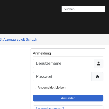
3. Alzenau spielt Schach
Anmeldung
Benutzername
Passwort
Passwor
Angemeldet bleiben
Anmelden
Passwort vergessen?