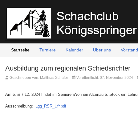
Startseite
Turniere
Kalender
Über uns
Vorstand
Ausbildung zum regionalen Schiedsrichter
Geschrieben von:
Matthias Schäfer
Veröffentlicht: 07. November 2024
Am 6. & 7.12. 2024 findet im SeniorenWohnen Alzenau 5. Stock ein Lehrun
Ausschreibung:
Lgg_RSR_Ufr.pdf