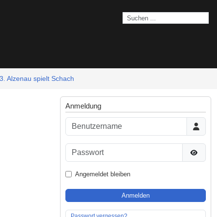
3. Alzenau spielt Schach
Anmeldung
Benutzername
Passwort
Passwor
Angemeldet bleiben
Anmelden
Passwort vergessen?