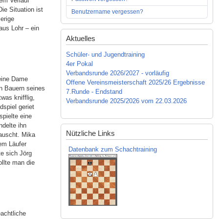
em Verlauf
ie Situation ist
Benutzername vergessen?
erige
aus Lohr – ein
Aktuelles
Schüler- und Jugendtraining
4er Pokal
Verbandsrunde 2026/2027 - vorläufig
seine Dame
Offene Vereinsmeisterschaft 2025/26 Ergebnisse
en Bauern seines
7.Runde - Endstand
was knifflig,
Verbandsrunde 2025/2026 vom 22.03.2026
spiel geriet
spielte eine
ndelte ihn
Nützliche Links
tauscht. Mika
nem Läufer
Datenbank zum Schachtraining
te sich Jörg
ollte man die
eachtliche