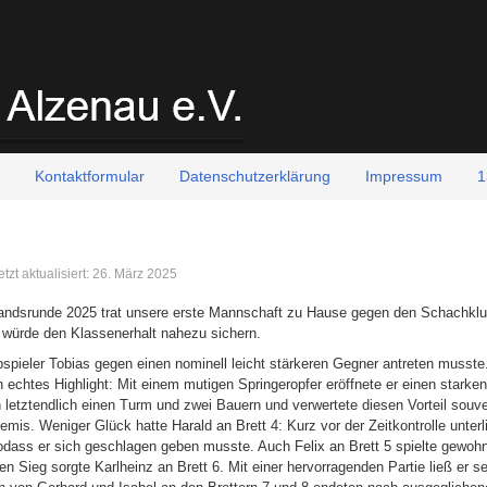
Kontaktformular
Datenschutzerklärung
Impressum
1
etzt aktualisiert: 26. März 2025
rbandsrunde 2025 trat unsere erste Mannschaft zu Hause gegen den Schachkl
 würde den Klassenerhalt nahezu sichern.
spieler Tobias gegen einen nominell leicht stärkeren Gegner antreten musste.
ein echtes Highlight: Mit einem mutigen Springeropfer eröffnete er einen stark
 letztendlich einen Turm und zwei Bauern und verwertete diesen Vorteil souv
emis. Weniger Glück hatte Harald an Brett 4: Kurz vor der Zeitkontrolle unterl
dass er sich geschlagen geben musste. Auch Felix an Brett 5 spielte gewohn
gen Sieg sorgte Karlheinz an Brett 6. Mit einer hervorragenden Partie ließ er 