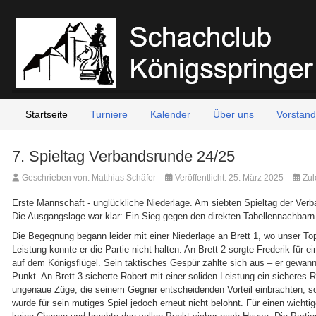
Startseite
Turniere
Kalender
Über uns
Vorstand
7. Spieltag Verbandsrunde 24/25
Geschrieben von:
Matthias Schäfer
Veröffentlicht: 25. März 2025
Zul
Erste Mannschaft - unglückliche Niederlage. Am siebten Spieltag der Ve
Die Ausgangslage war klar: Ein Sieg gegen den direkten Tabellennachbarn
Die Begegnung begann leider mit einer Niederlage an Brett 1, wo unser Top
Leistung konnte er die Partie nicht halten. An Brett 2 sorgte Frederik für 
auf dem Königsflügel. Sein taktisches Gespür zahlte sich aus – er gewann
Punkt. An Brett 3 sicherte Robert mit einer soliden Leistung ein sicheres R
ungenaue Züge, die seinem Gegner entscheidenden Vorteil einbrachten, so
wurde für sein mutiges Spiel jedoch erneut nicht belohnt. Für einen wichti