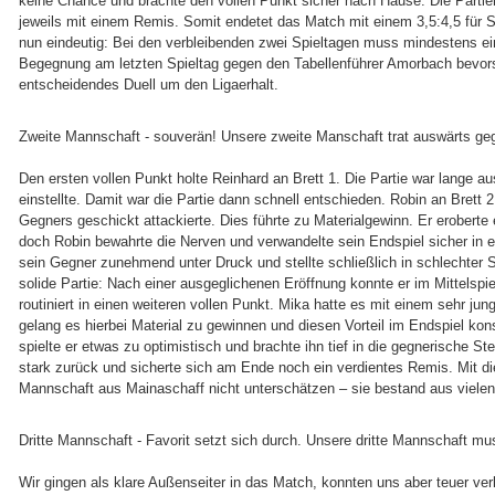
keine Chance und brachte den vollen Punkt sicher nach Hause. Die Partie
jeweils mit einem Remis. Somit endetet das Match mit einem 3,5:4,5 für Su
nun eindeutig: Bei den verbleibenden zwei Spieltagen muss mindestens ei
Begegnung am letzten Spieltag gegen den Tabellenführer Amorbach bevorst
entscheidendes Duell um den Ligaerhalt.
Zweite Mannschaft - souverän! Unsere zweite Manschaft trat auswärts ge
Den ersten vollen Punkt holte Reinhard an Brett 1. Die Partie war lange
einstellte. Damit war die Partie dann schnell entschieden. Robin an Brett 
Gegners geschickt attackierte. Dies führte zu Materialgewinn. Er eroberte
doch Robin bewahrte die Nerven und verwandelte sein Endspiel sicher in ei
sein Gegner zunehmend unter Druck und stellte schließlich in schlechter S
solide Partie: Nach einer ausgeglichenen Eröffnung konnte er im Mittelspi
routiniert in einen weiteren vollen Punkt. Mika hatte es mit einem sehr jun
gelang es hierbei Material zu gewinnen und diesen Vorteil im Endspiel kon
spielte er etwas zu optimistisch und brachte ihn tief in die gegnerische St
stark zurück und sicherte sich am Ende noch ein verdientes Remis. Mit die
Mannschaft aus Mainaschaff nicht unterschätzen – sie bestand aus vielen j
Dritte Mannschaft - Favorit setzt sich durch. Unsere dritte Mannschaft
Wir gingen als klare Außenseiter in das Match, konnten uns aber teuer ver