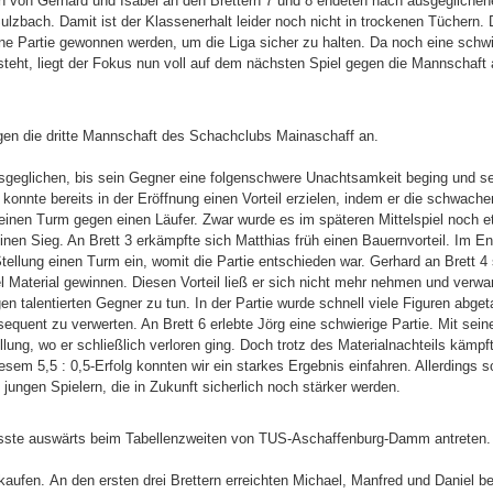
n von Gerhard und Isabel an den Brettern 7 und 8 endeten nach ausgeglichen
lzbach. Damit ist der Klassenerhalt leider noch nicht in trockenen Tüchern. D
ne Partie gewonnen werden, um die Liga sicher zu halten. Da noch eine schwi
eht, liegt der Fokus nun voll auf dem nächsten Spiel gegen die Mannschaft 
gen die dritte Mannschaft des Schachclubs Mainaschaff an.
 ausgeglichen, bis sein Gegner eine folgenschwere Unachtsamkeit beging und 
2 konnte bereits in der Eröffnung einen Vorteil erzielen, indem er die schwach
 einen Turm gegen einen Läufer. Zwar wurde es im späteren Mittelspiel noch et
nen Sieg. An Brett 3 erkämpfte sich Matthias früh einen Bauernvorteil. Im End
tellung einen Turm ein, womit die Partie entschieden war. Gerhard an Brett 4 
el Material gewinnen. Diesen Vorteil ließ er sich nicht mehr nehmen und verwa
gen talentierten Gegner zu tun. In der Partie wurde schnell viele Figuren abge
sequent zu verwerten. An Brett 6 erlebte Jörg eine schwierige Partie. Mit sei
ellung, wo er schließlich verloren ging. Doch trotz des Materialnachteils kämpf
sem 5,5 : 0,5-Erfolg konnten wir ein starkes Ergebnis einfahren. Allerdings s
ungen Spielern, die in Zukunft sicherlich noch stärker werden.
 musste auswärts beim Tabellenzweiten von TUS-Aschaffenburg-Damm antreten.
kaufen. An den ersten drei Brettern erreichten Michael, Manfred und Daniel b