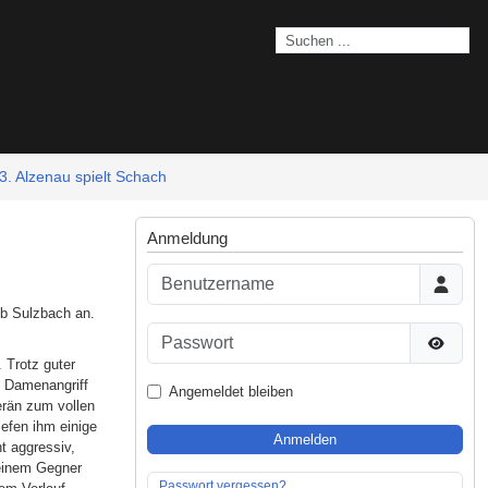
3. Alzenau spielt Schach
Anmeldung
Benutzername
ub Sulzbach an.
Passwort
Passwor
 Trotz guter
en Damenangriff
Angemeldet bleiben
erän zum vollen
iefen ihm einige
Anmelden
t aggressiv,
seinem Gegner
Passwort vergessen?