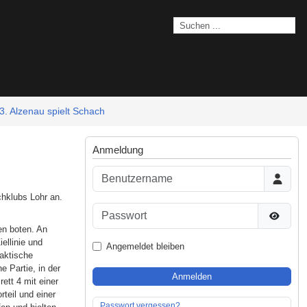
3. Alzenau spielt Schach
Anmeldung
Benutzername
hklubs Lohr an.
Passwort
Passwor
en boten. An
ellinie und
Angemeldet bleiben
taktische
e Partie, in der
Anmelden
ett 4 mit einer
teil und einer
Passwort vergessen?