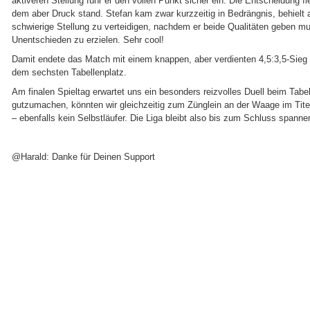
aktiveren Stellung fuhr er den vollen Punkt sicher ein. Die Entscheidung f
dem aber Druck stand. Stefan kam zwar kurzzeitig in Bedrängnis, behielt ab
schwierige Stellung zu verteidigen, nachdem er beide Qualitäten geben m
Unentschieden zu erzielen. Sehr cool!
Damit endete das Match mit einem knappen, aber verdienten 4,5:3,5-Sieg f
dem sechsten Tabellenplatz.
Am finalen Spieltag erwartet uns ein besonders reizvolles Duell beim Ta
gutzumachen, könnten wir gleichzeitig zum Zünglein an der Waage im Titel
– ebenfalls kein Selbstläufer. Die Liga bleibt also bis zum Schluss spann
@Harald: Danke für Deinen Support