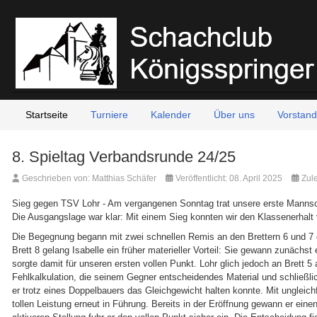
Startseite
Turniere
Kalender
Über uns
Vorstand
8. Spieltag Verbandsrunde 24/25
Geschrieben von:
Matthias Schäfer
Veröffentlicht: 08. April 2025
Zule
Sieg gegen TSV Lohr - Am vergangenen Sonntag trat unsere erste Mannsch
Die Ausgangslage war klar: Mit einem Sieg konnten wir den Klassenerhalt v
Die Begegnung begann mit zwei schnellen Remis an den Brettern 6 und 7 d
Brett 8 gelang Isabelle ein früher materieller Vorteil: Sie gewann zunächst
sorgte damit für unseren ersten vollen Punkt. Lohr glich jedoch an Brett 5 a
Fehlkalkulation, die seinem Gegner entscheidendes Material und schließlic
er trotz eines Doppelbauers das Gleichgewicht halten konnte. Mit ungleichf
tollen Leistung erneut in Führung. Bereits in der Eröffnung gewann er ei