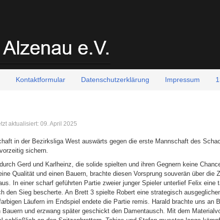
Kontaktformular
Datenschutzerklärung
Impressum
1
tzt aktualisiert: 09. April 2025
aft in der Bezirksliga West auswärts gegen die erste Mannschaft des Schac
orzeitig sichern.
urch Gerd und Karlheinz, die solide spielten und ihren Gegnern keine Chanc
 eine Qualität und einen Bauern, brachte diesen Vorsprung souverän über die Zi
us. In einer scharf geführten Partie zweier junger Spieler unterlief Felix eine 
h den Sieg bescherte. An Brett 3 spielte Robert eine strategisch ausgeglichen
arbigen Läufern im Endspiel endete die Partie remis. Harald brachte uns an Br
nen Bauern und erzwang später geschickt den Damentausch. Mit dem Materialvor