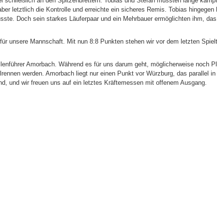
iel schließlich an den Spitzenbrettern. Tobias und Stefan mussten lange kämp
er letztlich die Kontrolle und erreichte ein sicheres Remis. Tobias hingegen 
usste. Doch sein starkes Läuferpaar und ein Mehrbauer ermöglichten ihm, da
ür unsere Mannschaft. Mit nun 8:8 Punkten stehen wir vor dem letzten Spielt
bellenführer Amorbach. Während es für uns darum geht, möglicherweise noch P
rennen werden. Amorbach liegt nur einen Punkt vor Würzburg, das parallel in 
end, und wir freuen uns auf ein letztes Kräftemessen mit offenem Ausgang.