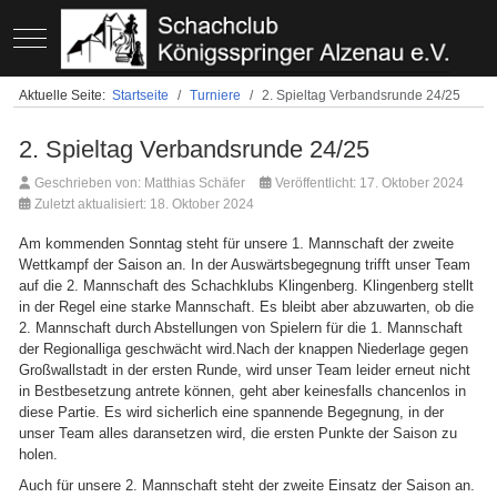
Mobile Menu Toggle
Aktuelle Seite:
Startseite
Turniere
2. Spieltag Verbandsrunde 24/25
2. Spieltag Verbandsrunde 24/25
Geschrieben von:
Matthias Schäfer
Veröffentlicht: 17. Oktober 2024
Zuletzt aktualisiert: 18. Oktober 2024
Am kommenden Sonntag steht für unsere 1. Mannschaft der zweite
Wettkampf der Saison an. In der Auswärtsbegegnung trifft unser Team
auf die 2. Mannschaft des Schachklubs Klingenberg. Klingenberg stellt
in der Regel eine starke Mannschaft. Es bleibt aber abzuwarten, ob die
2. Mannschaft durch Abstellungen von Spielern für die 1. Mannschaft
der Regionalliga geschwächt wird.Nach der knappen Niederlage gegen
Großwallstadt in der ersten Runde, wird unser Team leider erneut nicht
in Bestbesetzung antrete können, geht aber keinesfalls chancenlos in
diese Partie. Es wird sicherlich eine spannende Begegnung, in der
unser Team alles daransetzen wird, die ersten Punkte der Saison zu
holen.
Auch für unsere 2. Mannschaft steht der zweite Einsatz der Saison an.