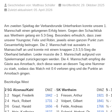
Geschrieben von:
Matthias Schäfer
Veröffentlicht: 29. Oktober 2025
Zuletzt aktualisiert: 05. April 2026
Am zweiten Spieltag der Verbandsrunde Unterfranken konnte unsere 1.
Mannschaft einen gelungenen Erfolg feiern. Gegen den Schachklub
aus Wertheim gelang ein 5:3-Sieg. Besonders erfreulich, dass zwei
unserer Youngster, Felix und Robin, jeweils einen ganzen Punkt zum
Gesamterfolg beitrugen. Die 2. Mannschaft trat auswärts in
Mainaschaff an und konnte mit einem knappen 2,5:3,5-Sieg die
Oberhand behalten. Leider musste die 3. Mannschaft aufgrund von
Spielermangel zurückgezogen werden. Die 4. Mannschaft empfing die
Gäste aus Amorbach, doch diese waren an diesem Tag eine Nummer
zu stark, sodass das Match mit 0:4 verloren ging und die Punkte an
Amorbach gingen.
Bezirksliga West
2
SG Alzenau/Kahl
DWZ
-
SK Wertheim
DWZ
5 - 
1
2
Nagel, Frederik
1842
-
1
Friesen, Arthur
1921
0 - 
2
4
Huck, Robert
1731
-
2
Volpert, Gilbert
1841
½ -
3
6
Graul, Harald
1656
-
6
Felde, Andreas
1766
½ -
4
7
Hein, Karlheinz
1527
-
11
Schmid, Herbert, Dr.
1519
1 - 