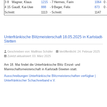
3
8
Wagner, Klaus
1215
-
7
Hermes, Farin
1064
0 
4
15
Gaudl, Kai-Uwe
888
-
9
Beger, Felix
873
0 
Schnitt:
1113
-
Schnitt:
1147
Unterfränkische Blitzmeisterschaft 18.05.2025 in Karlstadt-
Stetten
Geschrieben von:
Matthias Schäfer
Veröffentlicht: 24. Februar 2025
Zuletzt aktualisiert: 03. März 2025
Am 18. Mai findet die Unterfränkische Blitz Einzel- und
Mannschaftsmeisterschaft in Karlstadt-Steeten statt.
Ausschreibungen Unterfränkische Blitzmeisterschaften verfügbar |
Unterfränkischer Schachverband e.V.