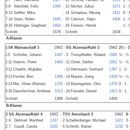
5
8
Ihlenfeld, Felix
1390
-
13
Michel, Julius
1571
1 - 
6
13
Seffler, Mika
-
14
Schadura, Nikolaj
1421
0 - 
7
14
Stein, Robin
1445
-
15
Cekovic, Hajro
1404
1 - 
8
25
Hüttinger, Siegfried
1458
-
18
Friesen, Henrik
1 - 
Schnitt:
1578
-
Schnitt:
1634
A-Klasse
1
SK Mainaschaff 3
DWZ
-
SG Alzenau/Kahl 2
DWZ
2½ - 
1
5
Schrüfer, Johann
1447
-
3
Trumpfheller, Roland
1585
½ - ½
2
11
Stamm, Peter
1460
-
11
Oster, Stefan
1551
½ - ½
3
12
Charkhi, Mujtaba
-
12
Herrmann, Gerhard
1397
1 - 0
4
13
Fecher, Ben
1399
-
14
Maurer, Joerg
1429
½ - ½
5
14
Mei, Xihan (Rainer)
1225
-
15
Baumgarten, Otto
1379
0 - 1
6
16
Daumlechner, Andreas
1013
-
16
Fieseler, Daniel
1413
0 - 1
Schnitt:
1308
-
Schnitt:
1459
B-Klasse
3
SG Alzenau/Kahl 4
DWZ
-
TSV Amorbach 2
DWZ
0 
1
6
Dehmel, Manfred
1247
-
2
Schellenberger, Michael
1421
0 
2
7
Gaudl, Carola
1102
-
5
Schmitt, Rainer
1232
0 