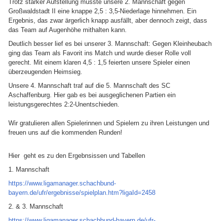
Trotz starker Aufstellung musste unsere 2. Mannschaft gegen
Großwaldstadt II eine knappe 2,5 : 3,5-Niederlage hinnehmen. Ein
Ergebnis, das zwar ärgerlich knapp ausfällt, aber dennoch zeigt, dass
das Team auf Augenhöhe mithalten kann.
Deutlich besser lief es bei unserer 3. Mannschaft: Gegen Kleinheubach
ging das Team als Favorit ins Match und wurde dieser Rolle voll
gerecht. Mit einem klaren 4,5 : 1,5 feierten unsere Spieler einen
überzeugenden Heimsieg.
Unsere 4. Mannschaft traf auf die 5. Mannschaft des SC
Aschaffenburg. Hier gab es bei ausgeglichenen Partien ein
leistungsgerechtes 2:2-Unentschieden.
Wir gratulieren allen Spielerinnen und Spielern zu ihren Leistungen und
freuen uns auf die kommenden Runden!
Hier geht es zu den Ergebnsissen und Tabellen
1. Mannschaft
https://www.ligamanager.schachbund-
bayern.de/ufr/ergebnisse/spielplan.htm?ligaId=2458
2. & 3. Mannschaft
https://www.ligamanager.schachbund-bayern.de/ufr-