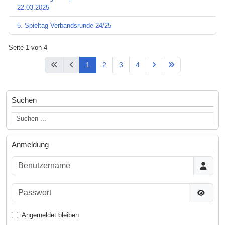
22.03.2025
5. Spieltag Verbandsrunde 24/25
Seite 1 von 4
1
2
3
4
Suchen
Anmeldung
Benutzername
Passwort
Passwor
Angemeldet bleiben