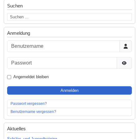
Suchen
Anmeldung
Benutzername
Passwort
Passwor
Angemeldet bleiben
Anmelden
Passwort vergessen?
Benutzername vergessen?
Aktuelles
Schüler- und Jugendtraining