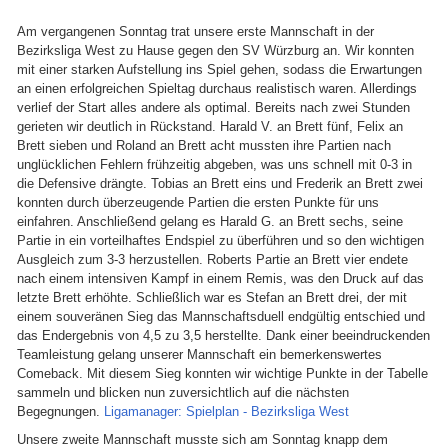
Am vergangenen Sonntag trat unsere erste Mannschaft in der
Bezirksliga West zu Hause gegen den SV Würzburg an. Wir konnten
mit einer starken Aufstellung ins Spiel gehen, sodass die Erwartungen
an einen erfolgreichen Spieltag durchaus realistisch waren. Allerdings
verlief der Start alles andere als optimal. Bereits nach zwei Stunden
gerieten wir deutlich in Rückstand. Harald V. an Brett fünf, Felix an
Brett sieben und Roland an Brett acht mussten ihre Partien nach
unglücklichen Fehlern frühzeitig abgeben, was uns schnell mit 0-3 in
die Defensive drängte. Tobias an Brett eins und Frederik an Brett zwei
konnten durch überzeugende Partien die ersten Punkte für uns
einfahren. Anschließend gelang es Harald G. an Brett sechs, seine
Partie in ein vorteilhaftes Endspiel zu überführen und so den wichtigen
Ausgleich zum 3-3 herzustellen. Roberts Partie an Brett vier endete
nach einem intensiven Kampf in einem Remis, was den Druck auf das
letzte Brett erhöhte. Schließlich war es Stefan an Brett drei, der mit
einem souveränen Sieg das Mannschaftsduell endgültig entschied und
das Endergebnis von 4,5 zu 3,5 herstellte. Dank einer beeindruckenden
Teamleistung gelang unserer Mannschaft ein bemerkenswertes
Comeback. Mit diesem Sieg konnten wir wichtige Punkte in der Tabelle
sammeln und blicken nun zuversichtlich auf die nächsten
Begegnungen.
Ligamanager: Spielplan - Bezirksliga West
Unsere zweite Mannschaft musste sich am Sonntag knapp dem