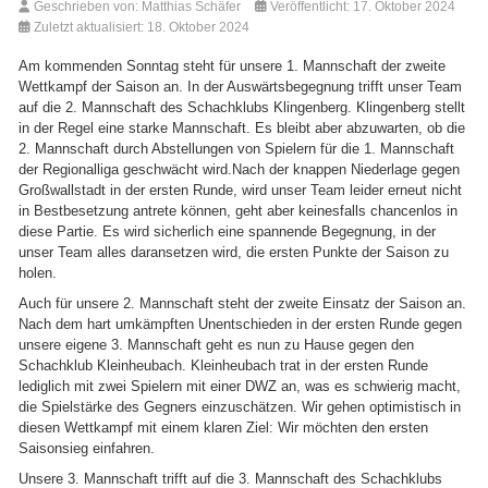
Geschrieben von:
Matthias Schäfer
Veröffentlicht: 17. Oktober 2024
Zuletzt aktualisiert: 18. Oktober 2024
Am kommenden Sonntag steht für unsere 1. Mannschaft der zweite
Wettkampf der Saison an. In der Auswärtsbegegnung trifft unser Team
auf die 2. Mannschaft des Schachklubs Klingenberg. Klingenberg stellt
in der Regel eine starke Mannschaft. Es bleibt aber abzuwarten, ob die
2. Mannschaft durch Abstellungen von Spielern für die 1. Mannschaft
der Regionalliga geschwächt wird.Nach der knappen Niederlage gegen
Großwallstadt in der ersten Runde, wird unser Team leider erneut nicht
in Bestbesetzung antrete können, geht aber keinesfalls chancenlos in
diese Partie. Es wird sicherlich eine spannende Begegnung, in der
unser Team alles daransetzen wird, die ersten Punkte der Saison zu
holen.
Auch für unsere 2. Mannschaft steht der zweite Einsatz der Saison an.
Nach dem hart umkämpften Unentschieden in der ersten Runde gegen
unsere eigene 3. Mannschaft geht es nun zu Hause gegen den
Schachklub Kleinheubach. Kleinheubach trat in der ersten Runde
lediglich mit zwei Spielern mit einer DWZ an, was es schwierig macht,
die Spielstärke des Gegners einzuschätzen. Wir gehen optimistisch in
diesen Wettkampf mit einem klaren Ziel: Wir möchten den ersten
Saisonsieg einfahren.
Unsere 3. Mannschaft trifft auf die 3. Mannschaft des Schachklubs