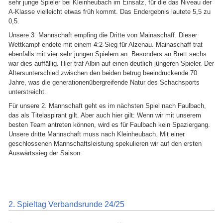
sehr junge Spieler bei Kleinheubach im Einsatz, für die das Niveau der
A-Klasse vielleicht etwas früh kommt. Das Endergebnis lautete 5,5 zu
0,5.
Unsere 3. Mannschaft empfing die Dritte von Mainaschaff. Dieser
Wettkampf endete mit einem 4:2-Sieg für Alzenau. Mainaschaff trat
ebenfalls mit vier sehr jungen Spielern an. Besonders an Brett sechs
war dies auffällig. Hier traf Albin auf einen deutlich jüngeren Spieler. Der
Altersunterschied zwischen den beiden betrug beeindruckende 70
Jahre, was die generationenübergreifende Natur des Schachsports
unterstreicht.
Für unsere 2. Mannschaft geht es im nächsten Spiel nach Faulbach,
das als Titelaspirant gilt. Aber auch hier gilt: Wenn wir mit unserem
besten Team antreten können, wird es für Faulbach kein Spaziergang.
Unsere dritte Mannschaft muss nach Kleinheubach. Mit einer
geschlossenen Mannschaftsleistung spekulieren wir auf den ersten
Auswärtssieg der Saison.
2. Spieltag Verbandsrunde 24/25