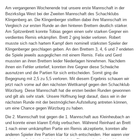
Am vergangenen Wochenende trat unsere erste Mannschaft in der
Bezirksliga West bei der Zweiten Mannschaft des Schachklubs
Klingenberg an. Die Klingenberger stellten dabei ihre Mannschaft im
Vergleich zur ersten Runde an den hinteren Brettern deutlich stärker.
Am Spitzenbrett konnte Tobias gegen einen sehr starken Gegner ein
verdientes Remis erkämpfen. Brett 2 ging leider verloren. Robert
musste sich nach hartem Kampf dem nominell stärksten Spieler der
Klingenberger geschlagen geben. An den Brettern 3, 4, 6 und 7 endeten
die Spiele jeweils ausgeglichen mit einem Remis. Felix und Gerd
mussten an ihren Brettern leider Niederlagen hinnehmen. Nachdem
ihnen ein Fehler unterlief, konnten ihre Gegner diese Schwäche
ausnutzen und die Partien für sich entscheiden. Somit ging die
Begegnung mit 2,5 zu 5,5 verloren. Mit diesem Ergebnis schauen wir
jetzt nach vorne auf den nächsten Wettkampf gegen den Schachklub
Würzburg. Diese Mannschaft hat die ersten beiden Runden gewonnen
und gilt als sehr stark. Unsere Hoffnung liegt darauf, dass wir in der
nächsten Runde mit der bestmöglichen Aufstellung antreten können,
um eine Chance gegen Würzburg zu haben.
Die 2. Mannschaft trat gegen die 1. Mannschaft aus Kleinheubach an
und konnte einen klaren Erfolg verbuchen. Während Reinhard an Brett
1 nach einer umkämpften Partie ein Remis akzeptierte, konnten alle
anderen Spieler ihre Partien klar für sich entscheiden. Hier waren vier