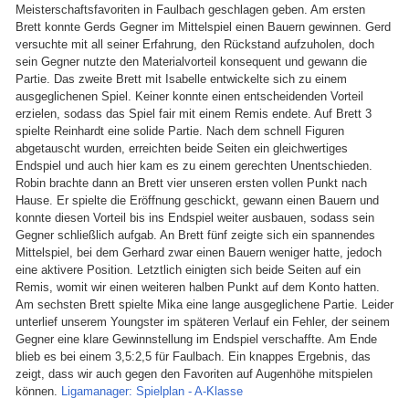
Meisterschaftsfavoriten in Faulbach geschlagen geben. Am ersten
Brett konnte Gerds Gegner im Mittelspiel einen Bauern gewinnen. Gerd
versuchte mit all seiner Erfahrung, den Rückstand aufzuholen, doch
sein Gegner nutzte den Materialvorteil konsequent und gewann die
Partie. Das zweite Brett mit Isabelle entwickelte sich zu einem
ausgeglichenen Spiel. Keiner konnte einen entscheidenden Vorteil
erzielen, sodass das Spiel fair mit einem Remis endete. Auf Brett 3
spielte Reinhardt eine solide Partie. Nach dem schnell Figuren
abgetauscht wurden, erreichten beide Seiten ein gleichwertiges
Endspiel und auch hier kam es zu einem gerechten Unentschieden.
Robin brachte dann an Brett vier unseren ersten vollen Punkt nach
Hause. Er spielte die Eröffnung geschickt, gewann einen Bauern und
konnte diesen Vorteil bis ins Endspiel weiter ausbauen, sodass sein
Gegner schließlich aufgab. An Brett fünf zeigte sich ein spannendes
Mittelspiel, bei dem Gerhard zwar einen Bauern weniger hatte, jedoch
eine aktivere Position. Letztlich einigten sich beide Seiten auf ein
Remis, womit wir einen weiteren halben Punkt auf dem Konto hatten.
Am sechsten Brett spielte Mika eine lange ausgeglichene Partie. Leider
unterlief unserem Youngster im späteren Verlauf ein Fehler, der seinem
Gegner eine klare Gewinnstellung im Endspiel verschaffte. Am Ende
blieb es bei einem 3,5:2,5 für Faulbach. Ein knappes Ergebnis, das
zeigt, dass wir auch gegen den Favoriten auf Augenhöhe mitspielen
können.
Ligamanager: Spielplan - A-Klasse