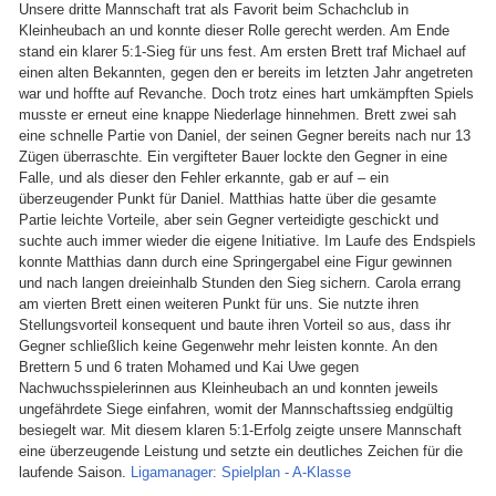
Unsere dritte Mannschaft trat als Favorit beim Schachclub in
Kleinheubach an und konnte dieser Rolle gerecht werden. Am Ende
stand ein klarer 5:1-Sieg für uns fest. Am ersten Brett traf Michael auf
einen alten Bekannten, gegen den er bereits im letzten Jahr angetreten
war und hoffte auf Revanche. Doch trotz eines hart umkämpften Spiels
musste er erneut eine knappe Niederlage hinnehmen. Brett zwei sah
eine schnelle Partie von Daniel, der seinen Gegner bereits nach nur 13
Zügen überraschte. Ein vergifteter Bauer lockte den Gegner in eine
Falle, und als dieser den Fehler erkannte, gab er auf – ein
überzeugender Punkt für Daniel. Matthias hatte über die gesamte
Partie leichte Vorteile, aber sein Gegner verteidigte geschickt und
suchte auch immer wieder die eigene Initiative. Im Laufe des Endspiels
konnte Matthias dann durch eine Springergabel eine Figur gewinnen
und nach langen dreieinhalb Stunden den Sieg sichern. Carola errang
am vierten Brett einen weiteren Punkt für uns. Sie nutzte ihren
Stellungsvorteil konsequent und baute ihren Vorteil so aus, dass ihr
Gegner schließlich keine Gegenwehr mehr leisten konnte. An den
Brettern 5 und 6 traten Mohamed und Kai Uwe gegen
Nachwuchsspielerinnen aus Kleinheubach an und konnten jeweils
ungefährdete Siege einfahren, womit der Mannschaftssieg endgültig
besiegelt war. Mit diesem klaren 5:1-Erfolg zeigte unsere Mannschaft
eine überzeugende Leistung und setzte ein deutliches Zeichen für die
laufende Saison.
Ligamanager: Spielplan - A-Klasse