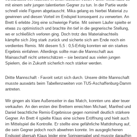
mit einem sehr jungen talentierten Gegner zu tun. In der Partie wurde
schnell viele Figuren abgetauscht. Mika gelang es hierbei Material zu
gewinnen und diesen Vorteil im Endspiel konsequent zu verwerten. An
Brett 6 erlebte Jörg eine schwierige Partie. Mit seinem Läufer spielte er
etwas zu optimistisch und brachte ihn tief in die gegnerische Stellung,
wo er schließlich verloren ging. Doch trotz des Materialnachteils
kämpfte sich Jörg stark zurück und sicherte sich am Ende noch ein
verdientes Remis. Mit diesem 5,5 : 0,5-Erfolg konnten wir ein starkes
Ergebnis einfahren. Allerdings sollte man die Mannschaft aus
Mainaschaff nicht unterschätzen – sie bestand aus vielen jungen
Spielern, die in Zukunft sicherlich noch stärker werden.
Dritte Mannschaft - Favorit setzt sich durch. Unsere dritte Mannschaft
musste auswärts beim Tabellenzweiten von TUS-Aschaffenburg-Damm
antreten.
Wir gingen als klare Außenseiter in das Match, konnten uns aber teuer
verkaufen. An den ersten drei Brettern erreichten Michael, Manfred und
Daniel beachtliche Remis-Ergebnisse gegen nominell deutlich stärkere
Gegner. An Brett 4 spielte Klaus eine sichere Eröffnung und hielt auch
im Mittelspiel die Kontrolle. Er stellte eine gefährliche Mattdrohung auf,
die sein Gegner jedoch noch abwehren konnte. Im ausgeglichenen
Endspiel übersah Klaus leider eine Springergabel und musste daraufhin