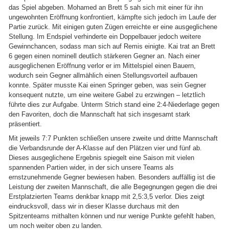
das Spiel abgeben. Mohamed an Brett 5 sah sich mit einer für ihn
ungewohnten Eröffnung konfrontiert, kämpfte sich jedoch im Laufe der
Partie zurück. Mit einigen guten Zügen erreichte er eine ausgeglichene
Stellung. Im Endspiel verhinderte ein Doppelbauer jedoch weitere
Gewinnchancen, sodass man sich auf Remis einigte. Kai trat an Brett
6 gegen einen nominell deutlich stärkeren Gegner an. Nach einer
ausgeglichenen Eröffnung verlor er im Mittelspiel einen Bauern,
wodurch sein Gegner allmählich einen Stellungsvorteil aufbauen
konnte. Später musste Kai einen Springer geben, was sein Gegner
konsequent nutzte, um eine weitere Gabel zu erzwingen – letztlich
führte dies zur Aufgabe. Unterm Strich stand eine 2:4-Niederlage gegen
den Favoriten, doch die Mannschaft hat sich insgesamt stark
präsentiert.
Mit jeweils 7:7 Punkten schließen unsere zweite und dritte Mannschaft
die Verbandsrunde der A-Klasse auf den Plätzen vier und fünf ab.
Dieses ausgeglichene Ergebnis spiegelt eine Saison mit vielen
spannenden Partien wider, in der sich unsere Teams als
ernstzunehmende Gegner bewiesen haben. Besonders auffällig ist die
Leistung der zweiten Mannschaft, die alle Begegnungen gegen die drei
Erstplatzierten Teams denkbar knapp mit 2,5:3,5 verlor. Dies zeigt
eindrucksvoll, dass wir in dieser Klasse durchaus mit den
Spitzenteams mithalten können und nur wenige Punkte gefehlt haben,
um noch weiter oben zu landen.