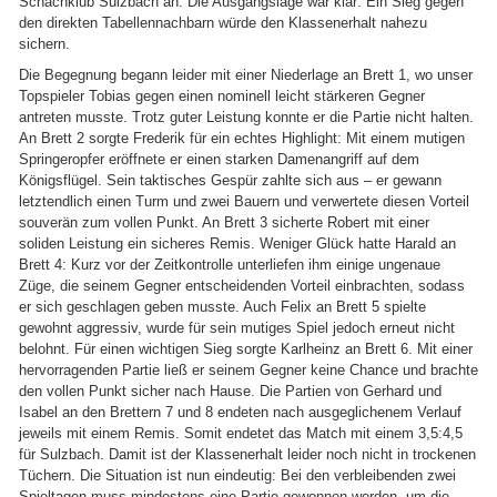
Schachklub Sulzbach an. Die Ausgangslage war klar: Ein Sieg gegen
den direkten Tabellennachbarn würde den Klassenerhalt nahezu
sichern.
Die Begegnung begann leider mit einer Niederlage an Brett 1, wo unser
Topspieler Tobias gegen einen nominell leicht stärkeren Gegner
antreten musste. Trotz guter Leistung konnte er die Partie nicht halten.
An Brett 2 sorgte Frederik für ein echtes Highlight: Mit einem mutigen
Springeropfer eröffnete er einen starken Damenangriff auf dem
Königsflügel. Sein taktisches Gespür zahlte sich aus – er gewann
letztendlich einen Turm und zwei Bauern und verwertete diesen Vorteil
souverän zum vollen Punkt. An Brett 3 sicherte Robert mit einer
soliden Leistung ein sicheres Remis. Weniger Glück hatte Harald an
Brett 4: Kurz vor der Zeitkontrolle unterliefen ihm einige ungenaue
Züge, die seinem Gegner entscheidenden Vorteil einbrachten, sodass
er sich geschlagen geben musste. Auch Felix an Brett 5 spielte
gewohnt aggressiv, wurde für sein mutiges Spiel jedoch erneut nicht
belohnt. Für einen wichtigen Sieg sorgte Karlheinz an Brett 6. Mit einer
hervorragenden Partie ließ er seinem Gegner keine Chance und brachte
den vollen Punkt sicher nach Hause. Die Partien von Gerhard und
Isabel an den Brettern 7 und 8 endeten nach ausgeglichenem Verlauf
jeweils mit einem Remis. Somit endetet das Match mit einem 3,5:4,5
für Sulzbach. Damit ist der Klassenerhalt leider noch nicht in trockenen
Tüchern. Die Situation ist nun eindeutig: Bei den verbleibenden zwei
Spieltagen muss mindestens eine Partie gewonnen werden, um die