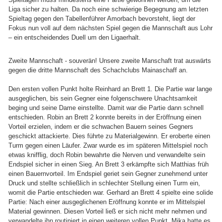
Liga sicher zu halten. Da noch eine schwierige Begegnung am letzten
Spieltag gegen den Tabellenführer Amorbach bevorsteht, liegt der
Fokus nun voll auf dem nächsten Spiel gegen die Mannschaft aus Lohr
– ein entscheidendes Duell um den Ligaerhalt.
Zweite Mannschaft - souverän! Unsere zweite Manschaft trat auswärts
gegen die dritte Mannschaft des Schachclubs Mainaschaff an.
Den ersten vollen Punkt holte Reinhard an Brett 1. Die Partie war lange
ausgeglichen, bis sein Gegner eine folgenschwere Unachtsamkeit
beging und seine Dame einstellte. Damit war die Partie dann schnell
entschieden. Robin an Brett 2 konnte bereits in der Eröffnung einen
Vorteil erzielen, indem er die schwachen Bauern seines Gegners
geschickt attackierte. Dies führte zu Materialgewinn. Er eroberte einen
Turm gegen einen Läufer. Zwar wurde es im späteren Mittelspiel noch
etwas knifflig, doch Robin bewahrte die Nerven und verwandelte sein
Endspiel sicher in einen Sieg. An Brett 3 erkämpfte sich Matthias früh
einen Bauernvorteil. Im Endspiel geriet sein Gegner zunehmend unter
Druck und stellte schließlich in schlechter Stellung einen Turm ein,
womit die Partie entschieden war. Gerhard an Brett 4 spielte eine solide
Partie: Nach einer ausgeglichenen Eröffnung konnte er im Mittelspiel
Material gewinnen. Diesen Vorteil ließ er sich nicht mehr nehmen und
verwandelte ihn routiniert in einen weiteren vollen Punkt. Mika hatte es