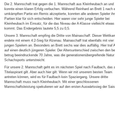
Die 2. Mannschaft trat gegen die 1. Mannschaft aus Kleinheubach an und
konnte einen klaren Erfolg verbuchen. Während Reinhard an Brett 1 nach e
umkämpften Partie ein Remis akzeptierte, konnten alle anderen Spieler ih
Partien klar für sich entscheiden. Hier waren vier sehr junge Spieler bei
Kleinheubach im Einsatz, für die das Niveau der A-Klasse vielleicht etwas 
kommt. Das Endergebnis lautete 5,5 zu 0,5.
Unsere 3. Mannschaft empfing die Dritte von Mainaschaff. Dieser Wettka
endete mit einem 4:2-Sieg für Alzenau. Mainaschaff trat ebenfalls mit vier
jungen Spielern an. Besonders an Brett sechs war dies auffällig. Hier traf A
auf einen deutlich jüngeren Spieler. Der Altersunterschied zwischen den b
betrug beeindruckende 70 Jahre, was die generationenübergreifende Natur
Schachsports unterstreicht.
Für unsere 2. Mannschaft geht es im nächsten Spiel nach Faulbach, das a
Titelaspirant gilt. Aber auch hier gilt: Wenn wir mit unserem besten Team
antreten können, wird es für Faulbach kein Spaziergang. Unsere dritte
Mannschaft muss nach Kleinheubach. Mit einer geschlossenen
Mannschaftsleistung spekulieren wir auf den ersten Auswärtssieg der Sais