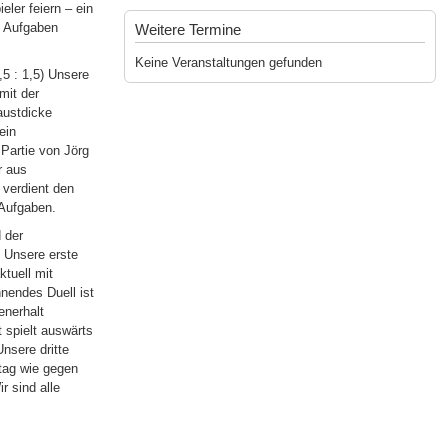
eler feiern – ein
n Aufgaben
Weitere Termine
Keine Veranstaltungen gefunden
5 : 1,5) Unsere
mit der
austdicke
ein
Partie von Jörg
r aus
h verdient den
 Aufgaben.
 der
 Unsere erste
tuell mit
nnendes Duell ist
enerhalt
 spielt auswärts
nsere dritte
tag wie gegen
r sind alle