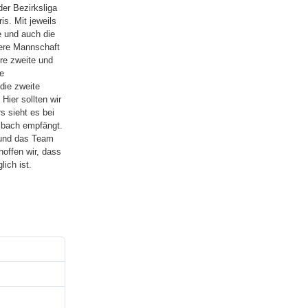
er Bezirksliga
s. Mit jeweils
e und auch die
sere Mannschaft
ere zweite und
re
die zweite
Hier sollten wir
s sieht es bei
ulbach empfängt.
 und das Team
offen wir, dass
ich ist.