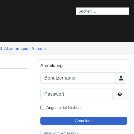
3. Alzenau spielt Schach
Anmeldung
Benutzername
Passwort
Passwor
Angemeldet bleiben
Anmelden
Passwort vergessen?