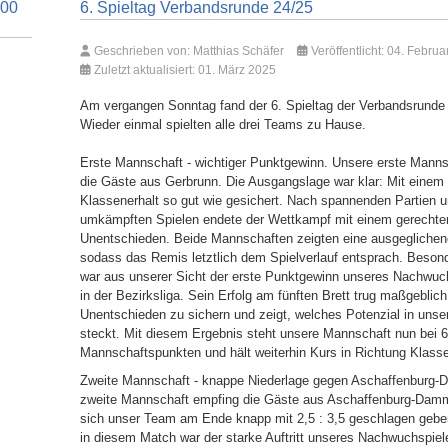
000
6. Spieltag Verbandsrunde 24/25
Geschrieben von:
Matthias Schäfer
Veröffentlicht: 04. Febru
Zuletzt aktualisiert: 01. März 2025
Am vergangen Sonntag fand der 6. Spieltag der Verbandsrunde 
Wieder einmal spielten alle drei Teams zu Hause.
Erste Mannschaft - wichtiger Punktgewinn. Unsere erste Mann
die Gäste aus Gerbrunn. Die Ausgangslage war klar: Mit einem 
Klassenerhalt so gut wie gesichert. Nach spannenden Partien u
umkämpften Spielen endete der Wettkampf mit einem gerechte
Unentschieden. Beide Mannschaften zeigten eine ausgeglichen
sodass das Remis letztlich dem Spielverlauf entsprach. Besond
war aus unserer Sicht der erste Punktgewinn unseres Nachwuch
in der Bezirksliga. Sein Erfolg am fünften Brett trug maßgeblic
Unentschieden zu sichern und zeigt, welches Potenzial in un
steckt. Mit diesem Ergebnis steht unsere Mannschaft nun bei 6
Mannschaftspunkten und hält weiterhin Kurs in Richtung Klasse
Zweite Mannschaft - knappe Niederlage gegen Aschaffenburg
zweite Mannschaft empfing die Gäste aus Aschaffenburg-Damm
sich unser Team am Ende knapp mit 2,5 : 3,5 geschlagen geben
in diesem Match war der starke Auftritt unseres Nachwuchspie