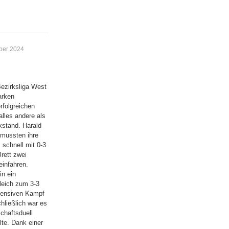
mber 2024
ezirksliga West
arken
rfolgreichen
alles andere als
kstand. Harald
t mussten ihre
 schnell mit 0-3
Brett zwei
einfahren.
in ein
leich zum 3-3
ntensiven Kampf
hließlich war es
chaftsduell
lte. Dank einer