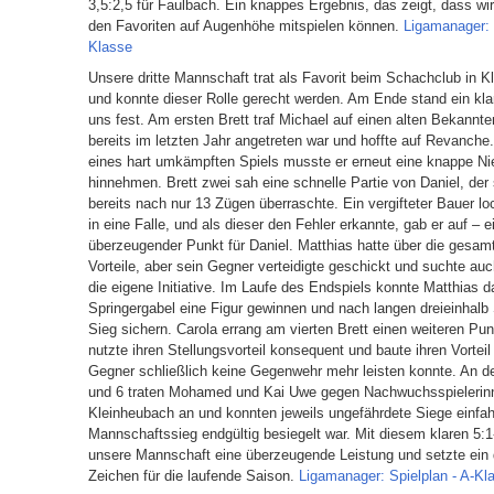
3,5:2,5 für Faulbach. Ein knappes Ergebnis, das zeigt, dass wi
den Favoriten auf Augenhöhe mitspielen können.
Ligamanager: 
Klasse
Unsere dritte Mannschaft trat als Favorit beim Schachclub in 
und konnte dieser Rolle gerecht werden. Am Ende stand ein klar
uns fest. Am ersten Brett traf Michael auf einen alten Bekannt
bereits im letzten Jahr angetreten war und hoffte auf Revanche.
eines hart umkämpften Spiels musste er erneut eine knappe Ni
hinnehmen. Brett zwei sah eine schnelle Partie von Daniel, der
bereits nach nur 13 Zügen überraschte. Ein vergifteter Bauer l
in eine Falle, und als dieser den Fehler erkannte, gab er auf – e
überzeugender Punkt für Daniel. Matthias hatte über die gesamt
Vorteile, aber sein Gegner verteidigte geschickt und suchte au
die eigene Initiative. Im Laufe des Endspiels konnte Matthias 
Springergabel eine Figur gewinnen und nach langen dreieinhalb
Sieg sichern. Carola errang am vierten Brett einen weiteren Pun
nutzte ihren Stellungsvorteil konsequent und baute ihren Vorteil
Gegner schließlich keine Gegenwehr mehr leisten konnte. An de
und 6 traten Mohamed und Kai Uwe gegen Nachwuchsspielerin
Kleinheubach an und konnten jeweils ungefährdete Siege einfah
Mannschaftssieg endgültig besiegelt war. Mit diesem klaren 5:1
unsere Mannschaft eine überzeugende Leistung und setzte ein 
Zeichen für die laufende Saison.
Ligamanager: Spielplan - A-Kl