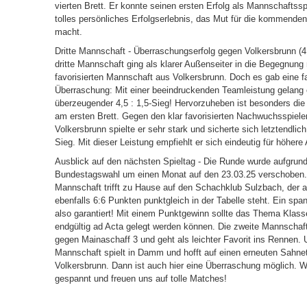
vierten Brett. Er konnte seinen ersten Erfolg als Mannschaftsspi
tolles persönliches Erfolgserlebnis, das Mut für die kommende
macht.
Dritte Mannschaft - Überraschungserfolg gegen Volkersbrunn (4,
dritte Mannschaft ging als klarer Außenseiter in die Begegnung 
favorisierten Mannschaft aus Volkersbrunn. Doch es gab eine f
Überraschung: Mit einer beeindruckenden Teamleistung gelang 
überzeugender 4,5 : 1,5-Sieg! Hervorzuheben ist besonders die 
am ersten Brett. Gegen den klar favorisierten Nachwuchsspiele
Volkersbrunn spielte er sehr stark und sicherte sich letztendlic
Sieg. Mit dieser Leistung empfiehlt er sich eindeutig für höhere
Ausblick auf den nächsten Spieltag - Die Runde wurde aufgrund
Bundestagswahl um einen Monat auf den 23.03.25 verschoben.
Mannschaft trifft zu Hause auf den Schachklub Sulzbach, der ak
ebenfalls 6:6 Punkten punktgleich in der Tabelle steht. Ein spa
also garantiert! Mit einem Punktgewinn sollte das Thema Klass
endgültig ad Acta gelegt werden können. Die zweite Mannschaft
gegen Mainaschaff 3 und geht als leichter Favorit ins Rennen. U
Mannschaft spielt in Damm und hofft auf einen erneuten Sahne
Volkersbrunn. Dann ist auch hier eine Überraschung möglich. Wi
gespannt und freuen uns auf tolle Matches!