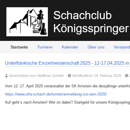
Startseite
Turniere
Kalender
Über uns
Vorstand
Unterfränkische Einzelmeisterschaft 2025 - 12-17.04.2025 in
Geschrieben von:
Matthias Schäfer
Veröffentlicht: 16. Februar 2025
Vom 12.-17. April 2025 veranstaltet der SK Arnstein die diesjährige unter
https://www.ufra-schach.de/turnier/anmeldung-zur-uem-2025/
Auf geht`s nach Arnstein! Wer ist dabei? Startgeld für unsere Königsspring