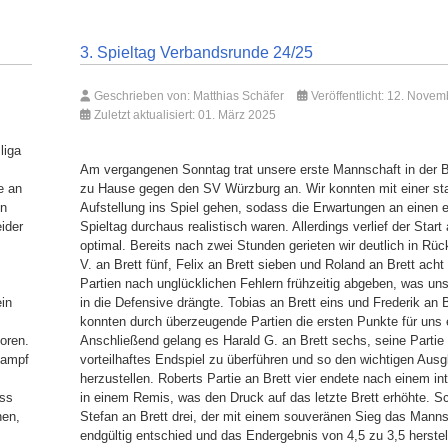
3. Spieltag Verbandsrunde 24/25
Geschrieben von:
Matthias Schäfer
Veröffentlicht: 12. Nove
Zuletzt aktualisiert: 01. März 2025
liga
Am vergangenen Sonntag trat unsere erste Mannschaft in der B
e an
zu Hause gegen den SV Würzburg an. Wir konnten mit einer st
en
Aufstellung ins Spiel gehen, sodass die Erwartungen an einen e
ider
Spieltag durchaus realistisch waren. Allerdings verlief der Start 
optimal. Bereits nach zwei Stunden gerieten wir deutlich in Rüc
V. an Brett fünf, Felix an Brett sieben und Roland an Brett ach
Partien nach unglücklichen Fehlern frühzeitig abgeben, was uns
in
in die Defensive drängte. Tobias an Brett eins und Frederik an 
konnten durch überzeugende Partien die ersten Punkte für uns 
oren.
Anschließend gelang es Harald G. an Brett sechs, seine Partie 
kampf
vorteilhaftes Endspiel zu überführen und so den wichtigen Ausg
herzustellen. Roberts Partie an Brett vier endete nach einem i
ass
in einem Remis, was den Druck auf das letzte Brett erhöhte. Sc
nen,
Stefan an Brett drei, der mit einem souveränen Sieg das Manns
endgültig entschied und das Endergebnis von 4,5 zu 3,5 herstel