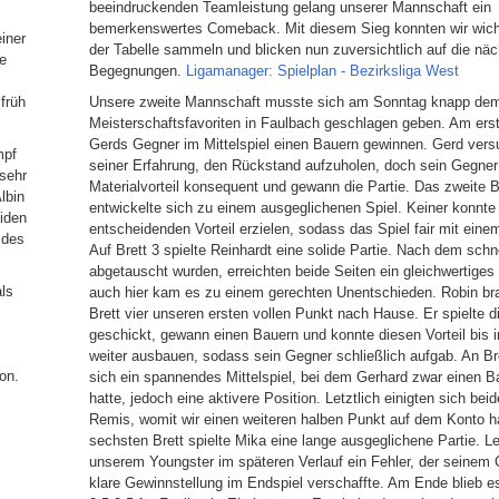
beeindruckenden Teamleistung gelang unserer Mannschaft ein
bemerkenswertes Comeback. Mit diesem Sieg konnten wir wich
iner
der Tabelle sammeln und blicken nun zuversichtlich auf die nä
re
Begegnungen.
Ligamanager: Spielplan - Bezirksliga West
früh
Unsere zweite Mannschaft musste sich am Sonntag knapp de
Meisterschaftsfavoriten in Faulbach geschlagen geben. Am erst
Gerds Gegner im Mittelspiel einen Bauern gewinnen. Gerd versu
mpf
seiner Erfahrung, den Rückstand aufzuholen, doch sein Gegner
 sehr
Materialvorteil konsequent und gewann die Partie. Das zweite Br
lbin
entwickelte sich zu einem ausgeglichenen Spiel. Keiner konnte
eiden
entscheidenden Vorteil erzielen, sodass das Spiel fair mit ein
 des
Auf Brett 3 spielte Reinhardt eine solide Partie. Nach dem schn
abgetauscht wurden, erreichten beide Seiten ein gleichwertiges
ls
auch hier kam es zu einem gerechten Unentschieden. Robin br
Brett vier unseren ersten vollen Punkt nach Hause. Er spielte d
geschickt, gewann einen Bauern und konnte diesen Vorteil bis 
weiter ausbauen, sodass sein Gegner schließlich aufgab. An Bre
on.
sich ein spannendes Mittelspiel, bei dem Gerhard zwar einen B
hatte, jedoch eine aktivere Position. Letztlich einigten sich beid
Remis, womit wir einen weiteren halben Punkt auf dem Konto h
sechsten Brett spielte Mika eine lange ausgeglichene Partie. Lei
unserem Youngster im späteren Verlauf ein Fehler, der seinem 
klare Gewinnstellung im Endspiel verschaffte. Am Ende blieb e