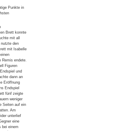
tige Punkte in
chsten
m
en Brett konnte
chte mit all
 nutzte den
ett mit Isabelle
 einen
em Remis endete.
ell Figuren
 Endspiel und
achte dann an
ie Eröffnung
ins Endspiel
tt fünf zeigte
auern weniger
e Seiten auf ein
atten. Am
der unterlief
Gegner eine
s bei einem