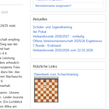
Benutzername vergessen?
ar 2025
Aktuelles
24/25 statt.
Schüler- und Jugendtraining
4er Pokal
Verbandsrunde 2026/2027 - vorläufig
schaft empfing
Offene Vereinsmeisterschaft 2025/26 Ergebnisse
Sieg war der
7.Runde - Endstand
nd hart
Verbandsrunde 2025/2026 vom 22.03.2026
n 4:4
e Leistung,
ers erfreulich
Nützliche Links
stalents Felix
h dazu bei, das
Datenbank zum Schachtraining
serem Nachwuchs
:6
nerhalt.
-Damm. Unsere
. Leider musste
. Ein Lichtblick
lers Mika am