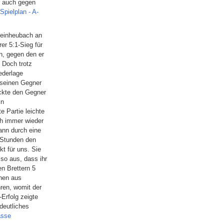
r auch gegen
Spielplan - A-
Kleinheubach an
er 5:1-Sieg für
en, gegen den er
 Doch trotz
ederlage
 seinen Gegner
ockte den Gegner
in
e Partie leichte
ch immer wieder
dann durch eine
 Stunden den
kt für uns. Sie
 so aus, dass ihr
n Brettern 5
nen aus
ren, womit der
-Erfolg zeigte
deutliches
asse