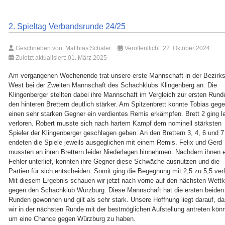
2. Spieltag Verbandsrunde 24/25
Geschrieben von:
Matthias Schäfer
Veröffentlicht: 22. Oktober 2024
Zuletzt aktualisiert: 01. März 2025
Am vergangenen Wochenende trat unsere erste Mannschaft in der Bezirks
West bei der Zweiten Mannschaft des Schachklubs Klingenberg an. Die
Klingenberger stellten dabei ihre Mannschaft im Vergleich zur ersten Rund
den hinteren Brettern deutlich stärker. Am Spitzenbrett konnte Tobias geg
einen sehr starken Gegner ein verdientes Remis erkämpfen. Brett 2 ging le
verloren. Robert musste sich nach hartem Kampf dem nominell stärksten
Spieler der Klingenberger geschlagen geben. An den Brettern 3, 4, 6 und 7
endeten die Spiele jeweils ausgeglichen mit einem Remis. Felix und Gerd
mussten an ihren Brettern leider Niederlagen hinnehmen. Nachdem ihnen e
Fehler unterlief, konnten ihre Gegner diese Schwäche ausnutzen und die
Partien für sich entscheiden. Somit ging die Begegnung mit 2,5 zu 5,5 verl
Mit diesem Ergebnis schauen wir jetzt nach vorne auf den nächsten Wett
gegen den Schachklub Würzburg. Diese Mannschaft hat die ersten beiden
Runden gewonnen und gilt als sehr stark. Unsere Hoffnung liegt darauf, d
wir in der nächsten Runde mit der bestmöglichen Aufstellung antreten kön
um eine Chance gegen Würzburg zu haben.